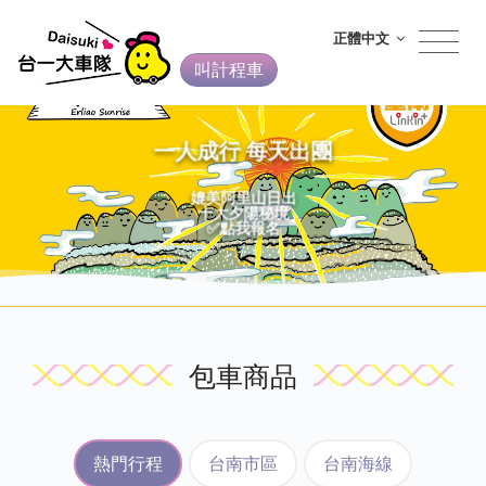
正體中文
叫計程車
一人成行 每天出團
媲美阿里山日出
十大夕陽秘境
✅點我報名
包車商品
熱門行程
台南市區
台南海線