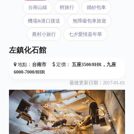
台南山線
輕旅行
婚紗包車
機場&港口接送
無障礙包車旅遊
農村小旅行
七夕愛情嘉年華
左鎮化石館
地點：
台南市
定價：
五座3500/8HR，九座
6000-7000/8HR
最後更新日期：2017-01-01