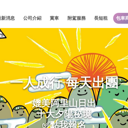
最新消息
公司介紹
賞車
附駕服務
長短租
包車
一人成行 每天出團
媲美阿里山日出
十大夕陽秘境
✅點我報名