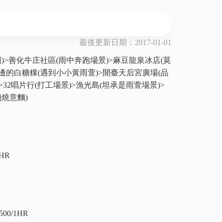
最後更新日期：2017-01-01
)>善化牛庄社區(雨中奔跑場景)>麻豆龍泉冰店(莫
邊的白糖粿(遇到小小黃雨萱)>開臺天后宮廣場(品
>32唱片行(打工場景)>漁光島(坦承是雨萱場景)>
燒意麵)
1HR
500/1HR