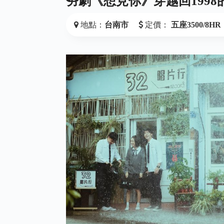
夯劇《想見你》穿越回1998
地點：
台南市
定價：
五座3500/8HR