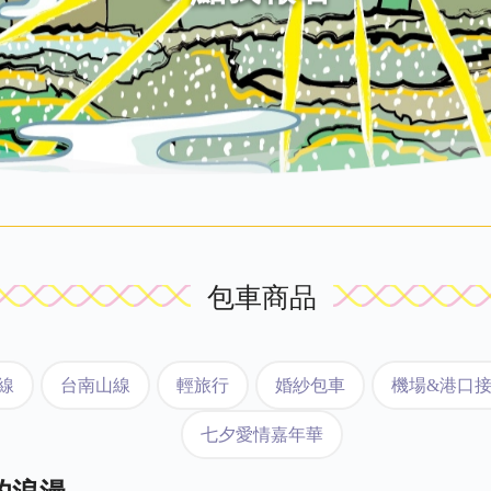
包車商品
線
台南山線
輕旅行
婚紗包車
機場&港口
七夕愛情嘉年華