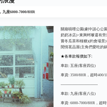
的浪漫
，九座6000-7000/8HR
關廟嗊哩公園(劇中談心公園
奶奶冰店)>東興蚵嗲還有旁
嘗冬瓜茶和椪糖)(約會場景)
閒情茗品屋(主角們愛吃的鍋
★各車款報價如下:
車款: 五座(客座四位)
車資: 3500/8HR，超時400/
-------------------------------
車款: 九座(客座八位)
車資: 6000-7000/8HR，超時