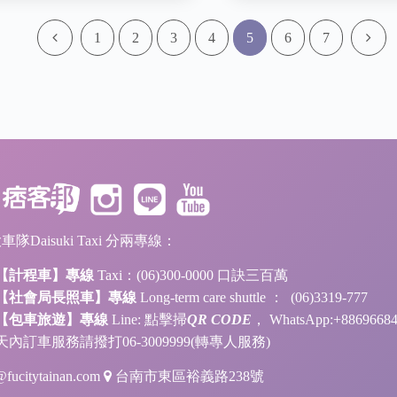
1
2
3
4
5
6
7
隊Daisuki Taxi 分兩專線：
【計程車】專線
Taxi：(06)300-0000 口訣三百萬
【社會局長照車】專線
Long-term care shuttle ： (06)3319-777
【包車旅遊】專線
Line:
點擊掃
QR CODE
， WhatsApp:+886966
天內訂車服務請撥打06-3009999(轉專人服務)
fucitytainan.com
台南市東區裕義路238號