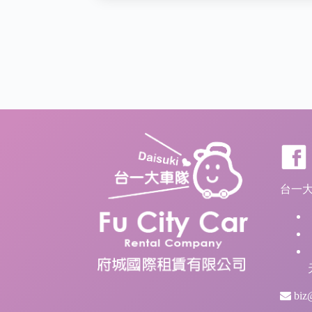
台一大車
biz@