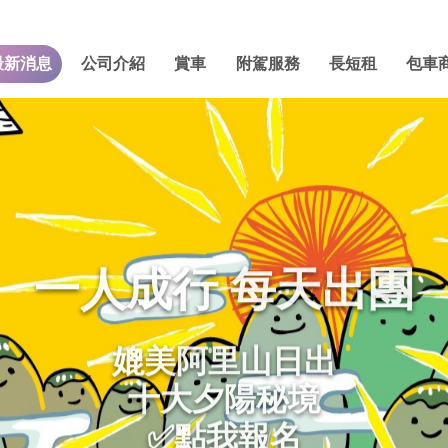
最新消息
公司介紹
賞車
附駕服務
長短租
包車
一人成行 每天出團
媲美阿里山日出
十大夕陽秘境
✅點我報名