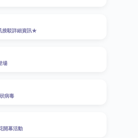
軍吼接駁詳細資訊★
登場
狀病毒
葵花開幕活動