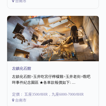
台南市
左鎮化石館
左鎮化石館>玉井吃宮仔檸檬雞>玉井老街>噍吧
哖事件紀念園區 ★各車款報價如下: …
定價： 五座3500/8HR，九座6000-7000/8HR
台南市