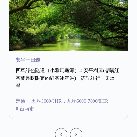
安平一日遊
四草綠色隧道（小雅馬遜河）->安平樹屋(品嚐紅
茶或是吃限定的紅茶冰淇淋)、德記洋行、朱玖
瑩…
定價： 五座3000/8HR，九座6000-7000/8HR
台南市