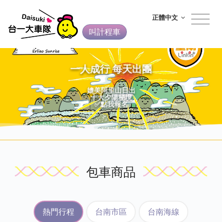
正體中文
叫計程車
一人成行 每天出團
媲美阿里山日出
十大夕陽秘境
✅點我報名
包車商品
熱門行程
台南市區
台南海線