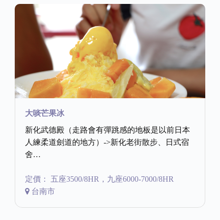
大啖芒果冰
新化武德殿（走路會有彈跳感的地板是以前日本
人練柔道劍道的地方）->新化老街散步、日式宿
舍…
定價： 五座3500/8HR，九座6000-7000/8HR
台南市