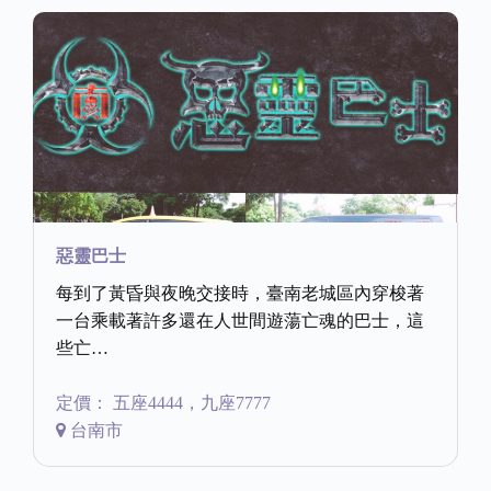
惡靈巴士
每到了黃昏與夜晚交接時，臺南老城區內穿梭著
一台乘載著許多還在人世間遊蕩亡魂的巴士，這
些亡…
定價： 五座4444，九座7777
台南市