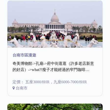
台南市區漫遊
奇美博物館->孔廟->府中街逛逛（許多老店新意
的好店）->what?!瘦子才能經過的窄門咖啡…
定價： 五座3000/8HR，九座6000-7000/8HR
台南市