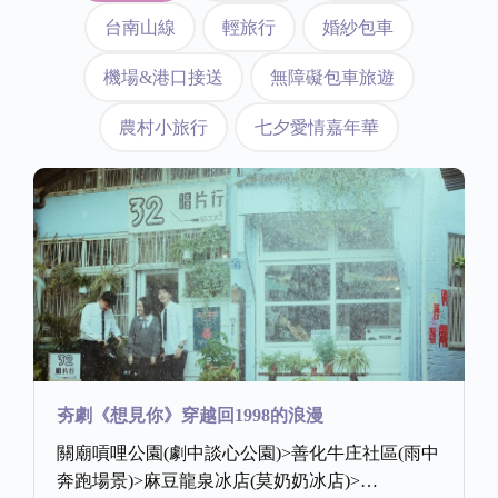
台南山線
輕旅行
婚紗包車
機場&港口接送
無障礙包車旅遊
農村小旅行
七夕愛情嘉年華
夯劇《想見你》穿越回1998的浪漫
關廟嗊哩公園(劇中談心公園)>善化牛庄社區(雨中
奔跑場景)>麻豆龍泉冰店(莫奶奶冰店)>…