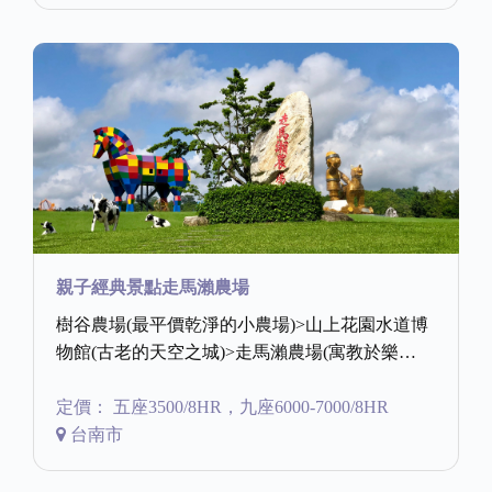
親子經典景點走馬瀨農場
樹谷農場(最平價乾淨的小農場)>山上花園水道博
物館(古老的天空之城)>走馬瀨農場(寓教於樂…
定價： 五座3500/8HR，九座6000-7000/8HR
台南市