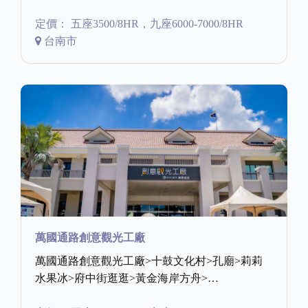
定價： 五座3500/8HR，九座6000-7000/8HR
台南市
萬國通路創意觀光工廠
萬國通路創意觀光工廠>十鼓文化村>孔廟>莉莉
水果冰>府中街逛逛>黃金海岸方舟>…