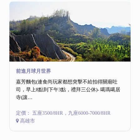
前進月球月世界
嘉芳麵包(連食尚玩家都想突擊不給拍得關廟吐
司，早上8點到下午3點，禮拜三公休)- 噶瑪噶居
寺(讓…
定價： 五座3500/8HR，九座6000-7000/8HR
高雄市